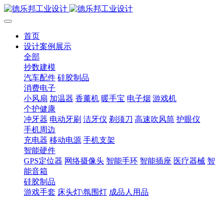
首页
设计案例展示
全部
抄数建模
汽车配件
硅胶制品
消费电子
小风扇
加温器
香薰机
暖手宝
电子烟
游戏机
个护健康
冲牙器
电动牙刷
洁牙仪
剃须刀
高速吹风筒
护眼仪
手机周边
充电器
移动电源
手机支架
智能硬件
GPS定位器
网络摄像头
智能手环
智能插座
医疗器械
智
能音箱
硅胶制品
游戏手套
床头灯\氛围灯
成品人用品