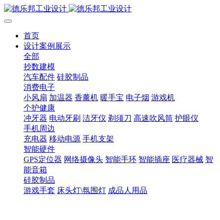
首页
设计案例展示
全部
抄数建模
汽车配件
硅胶制品
消费电子
小风扇
加温器
香薰机
暖手宝
电子烟
游戏机
个护健康
冲牙器
电动牙刷
洁牙仪
剃须刀
高速吹风筒
护眼仪
手机周边
充电器
移动电源
手机支架
智能硬件
GPS定位器
网络摄像头
智能手环
智能插座
医疗器械
智
能音箱
硅胶制品
游戏手套
床头灯\氛围灯
成品人用品