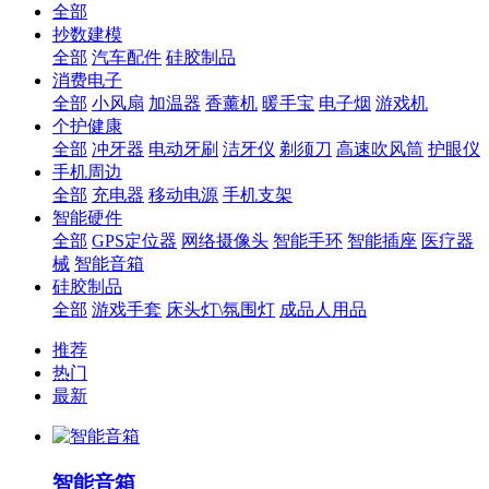
全部
抄数建模
全部
汽车配件
硅胶制品
消费电子
全部
小风扇
加温器
香薰机
暖手宝
电子烟
游戏机
个护健康
全部
冲牙器
电动牙刷
洁牙仪
剃须刀
高速吹风筒
护眼仪
手机周边
全部
充电器
移动电源
手机支架
智能硬件
全部
GPS定位器
网络摄像头
智能手环
智能插座
医疗器
械
智能音箱
硅胶制品
全部
游戏手套
床头灯\氛围灯
成品人用品
推荐
热门
最新
智能音箱