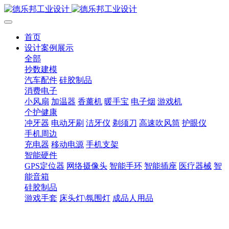
首页
设计案例展示
全部
抄数建模
汽车配件
硅胶制品
消费电子
小风扇
加温器
香薰机
暖手宝
电子烟
游戏机
个护健康
冲牙器
电动牙刷
洁牙仪
剃须刀
高速吹风筒
护眼仪
手机周边
充电器
移动电源
手机支架
智能硬件
GPS定位器
网络摄像头
智能手环
智能插座
医疗器械
智
能音箱
硅胶制品
游戏手套
床头灯\氛围灯
成品人用品