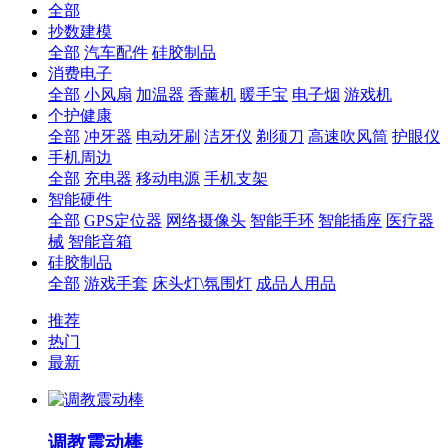
全部
抄数建模
全部
汽车配件
硅胶制品
消费电子
全部
小风扇
加温器
香薰机
暖手宝
电子烟
游戏机
个护健康
全部
冲牙器
电动牙刷
洁牙仪
剃须刀
高速吹风筒
护眼仪
手机周边
全部
充电器
移动电源
手机支架
智能硬件
全部
GPS定位器
网络摄像头
智能手环
智能插座
医疗器
械
智能音箱
硅胶制品
全部
游戏手套
床头灯\氛围灯
成品人用品
推荐
热门
最新
调教震动棒