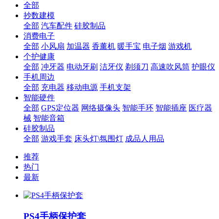
全部
抄数建模
全部
汽车配件
硅胶制品
消费电子
全部
小风扇
加温器
香薰机
暖手宝
电子烟
游戏机
个护健康
全部
冲牙器
电动牙刷
洁牙仪
剃须刀
高速吹风筒
护眼仪
手机周边
全部
充电器
移动电源
手机支架
智能硬件
全部
GPS定位器
网络摄像头
智能手环
智能插座
医疗器
械
智能音箱
硅胶制品
全部
游戏手套
床头灯\氛围灯
成品人用品
推荐
热门
最新
PS4手柄保护套