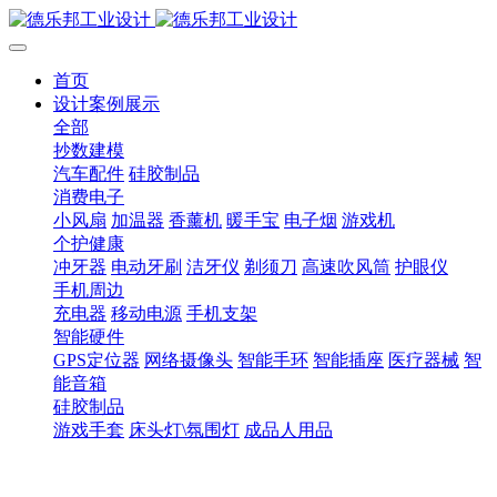
首页
设计案例展示
全部
抄数建模
汽车配件
硅胶制品
消费电子
小风扇
加温器
香薰机
暖手宝
电子烟
游戏机
个护健康
冲牙器
电动牙刷
洁牙仪
剃须刀
高速吹风筒
护眼仪
手机周边
充电器
移动电源
手机支架
智能硬件
GPS定位器
网络摄像头
智能手环
智能插座
医疗器械
智
能音箱
硅胶制品
游戏手套
床头灯\氛围灯
成品人用品