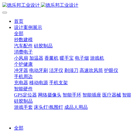
首页
设计案例展示
全部
抄数建模
汽车配件
硅胶制品
消费电子
小风扇
加温器
香薰机
暖手宝
电子烟
游戏机
个护健康
冲牙器
电动牙刷
洁牙仪
剃须刀
高速吹风筒
护眼仪
手机周边
充电器
移动电源
手机支架
智能硬件
GPS定位器
网络摄像头
智能手环
智能插座
医疗器械
智
硅胶制品
游戏手套
床头灯\氛围灯
成品人用品
全部