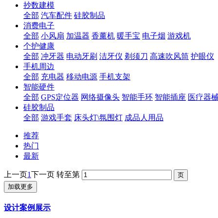
抄数建模
全部
汽车配件
硅胶制品
消费电子
全部
小风扇
加温器
香薰机
暖手宝
电子烟
游戏机
个护健康
全部
冲牙器
电动牙刷
洁牙仪
剃须刀
高速吹风筒
护眼仪
手机周边
全部
充电器
移动电源
手机支架
智能硬件
全部
GPS定位器
网络摄像头
智能手环
智能插座
医疗器
硅胶制品
全部
游戏手套
床头灯\氛围灯
成品人用品
推荐
热门
最新
上一页
1
下一页
转至第
加载更多
设计案例展示